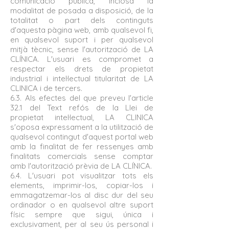
comunicació pública, inclosa la
modalitat de posada a disposició, de la
totalitat o part dels continguts
d'aquesta pàgina web, amb qualsevol fi,
en qualsevol suport i per qualsevol
mitjà tècnic, sense l'autorització de LA
CLÍNICA. L'usuari es compromet a
respectar els drets de propietat
industrial i intel·lectual titularitat de LA
CLINICA i de tercers.
6.3. Als efectes del que preveu l'article
32.1 del Text refós de la Llei de
propietat intel·lectual, LA CLINICA
s'oposa expressament a la utilització de
qualsevol contingut d'aquest portal web
amb la finalitat de fer ressenyes amb
finalitats comercials sense comptar
amb l'autorització prèvia de LA CLÍNICA.
6.4. L'usuari pot visualitzar tots els
elements, imprimir-los, copiar-los i
emmagatzemar-los al disc dur del seu
ordinador o en qualsevol altre suport
físic sempre que sigui, única i
exclusivament, per al seu ús personal i