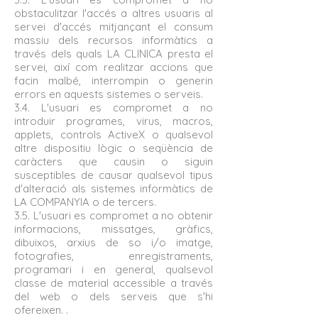
obstaculitzar l'accés a altres usuaris al
servei d'accés mitjançant el consum
massiu dels recursos informàtics a
través dels quals LA CLINICA presta el
servei, així com realitzar accions que
facin malbé, interrompin o generin
errors en aquests sistemes o serveis.
3.4. L'usuari es compromet a no
introduir programes, virus, macros,
applets, controls ActiveX o qualsevol
altre dispositiu lògic o seqüència de
caràcters que causin o siguin
susceptibles de causar qualsevol tipus
d'alteració als sistemes informàtics de
LA COMPANYIA o de tercers.
3.5. L'usuari es compromet a no obtenir
informacions, missatges, gràfics,
dibuixos, arxius de so i/o imatge,
fotografies, enregistraments,
programari i en general, qualsevol
classe de material accessible a través
del web o dels serveis que s'hi
ofereixen. .