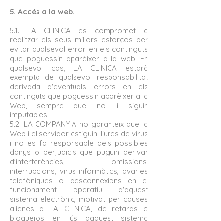
5. Accés a la web.
5.1. LA CLINICA es compromet a
realitzar els seus millors esforços per
evitar qualsevol error en els continguts
que poguessin aparèixer a la web. En
qualsevol cas, LA CLINICA estarà
exempta de qualsevol responsabilitat
derivada d'eventuals errors en els
continguts que poguessin aparèixer a la
Web, sempre que no li siguin
imputables.
5.2. LA COMPANYIA no garanteix que la
Web i el servidor estiguin lliures de virus
i no es fa responsable dels possibles
danys o perjudicis que puguin derivar
d'interferències, omissions,
interrupcions, virus informàtics, avaries
telefòniques o desconnexions en el
funcionament operatiu d'aquest
sistema electrònic, motivat per causes
alienes a LA CLINICA, de retards o
bloquejos en lús daquest sistema