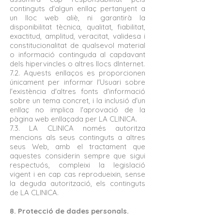
continguts d'algun enllaç pertanyent a
un lloc web aliè, ni garantirà la
disponibilitat tècnica, qualitat, fiabilitat,
exactitud, amplitud, veracitat, validesa i
constitucionalitat de qualsevol material
o informació continguda al capdavant
dels hipervincles o altres llocs dInternet.
7.2. Aquests enllaços es proporcionen
únicament per informar l'Usuari sobre
l'existència d'altres fonts d'informació
sobre un tema concret, i la inclusió d'un
enllaç no implica l'aprovació de la
pàgina web enllaçada per LA CLINICA.
7.3. LA CLINICA només autoritza
mencions als seus continguts a altres
seus Web, amb el tractament que
aquestes considerin sempre que sigui
respectuós, compleixi la legislació
vigent i en cap cas reprodueixin, sense
la deguda autorització, els continguts
de LA CLINICA.
8. Protecció de dades personals.