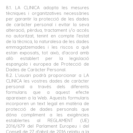
8.1. LA CLINICA adopta les mesures
tècniques i organitzatives necessàries
per garantir la protecció de les dades
de caràcter personal i evitar la seva
alteració, pèrdua, tractament i/o accés
no autoritzat, tenint en compte l'estat
de la tècnica, la naturalesa de les dades
emmagatzemades i les riscos a què
estan exposats, tot això, d'acord amb
allò establert per la legislació
espanyola i europea de Protecció de
Dades de Caràcter Personal.
8.2. L'usuari podrà proporcionar a LA
CLINICA les vostres dades de caràcter
personal a través dels diferents
formularis que a aquest efecte
apareixen a la Web. Aquests formularis
incorporen un text legal en matèria de
protecció de dades personals que
dóna compliment a les exigències
establertes al REGLAMENT (UE)
2016/679 del Parlament Europeu i del
Consell de 27 d'abril de 2016 relatiu a la