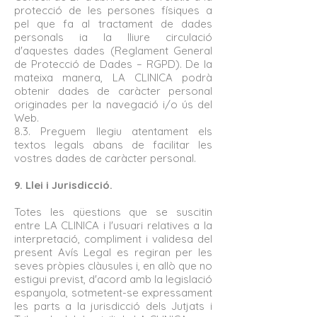
protecció de les persones físiques a
pel que fa al tractament de dades
personals ia la lliure circulació
d'aquestes dades (Reglament General
de Protecció de Dades – RGPD). De la
mateixa manera, LA CLINICA podrà
obtenir dades de caràcter personal
originades per la navegació i/o ús del
Web.
8.3. Preguem llegiu atentament els
textos legals abans de facilitar les
vostres dades de caràcter personal.
9. Llei i Jurisdicció.
Totes les qüestions que se suscitin
entre LA CLINICA i l'usuari relatives a la
interpretació, compliment i validesa del
present Avís Legal es regiran per les
seves pròpies clàusules i, en allò que no
estigui previst, d'acord amb la legislació
espanyola, sotmetent-se expressament
les parts a la jurisdicció dels Jutjats i