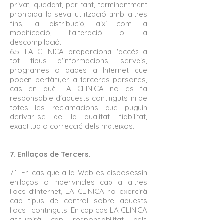
privat, quedant, per tant, terminantment
prohibida la seva utilització amb altres
fins, la distribució, així com la
modificació, l'alteració o la
descompilació.
6.5. LA CLINICA proporciona l'accés a
tot tipus d'informacions, serveis,
programes o dades a Internet que
poden pertànyer a terceres persones,
cas en què LA CLINICA no es fa
responsable d'aquests continguts ni de
totes les reclamacions que puguin
derivar-se de la qualitat, fiabilitat,
exactitud o correcció dels mateixos.
7. Enllaços de Tercers.
7.1. En cas que a la Web es disposessin
enllaços o hipervincles cap a altres
llocs d'Internet, LA CLINICA no exercirà
cap tipus de control sobre aquests
llocs i continguts. En cap cas LA CLINICA
assumirà cap responsabilitat pels