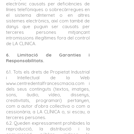
electrònic causats per deficiències de
línies telefòniques o sobrecàrregues en
el sistema dInternet o en altres
sistemes electrònics, així com també de
danys que puguin ser causats per
terceres persones mitjançant
intromissions il·legítimes fora del control
de LA CLINICA.
6. Limitació de Garanties i
Responsabilitats.
6.1. Tots els drets de Propietat Industrial
i Intel·lectual de la Web
www.centredentalfrancescmacia.com
i
dels seus continguts (textos, imatges,
sons, àudio, vídeo, dissenys,
creativitats, programari) pertanyen,
com a autor d'obra col·lectiva o com a
cessionària, a LA CLÍNICA o, si escau, a
terceres persones.
6.2. Queden expressament prohibides la
reproducció, la distribució i la