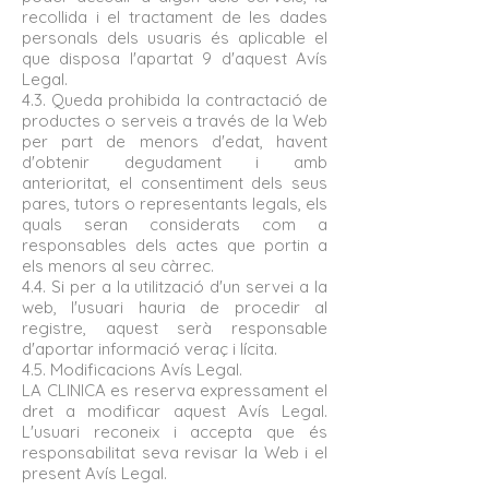
recollida i el tractament de les dades
personals dels usuaris és aplicable el
que disposa l'apartat 9 d'aquest Avís
Legal.
4.3. Queda prohibida la contractació de
productes o serveis a través de la Web
per part de menors d'edat, havent
d'obtenir degudament i amb
anterioritat, el consentiment dels seus
pares, tutors o representants legals, els
quals seran considerats com a
responsables dels actes que portin a
els menors al seu càrrec.
4.4. Si per a la utilització d'un servei a la
web, l'usuari hauria de procedir al
registre, aquest serà responsable
d'aportar informació veraç i lícita.
4.5. Modificacions Avís Legal.
LA CLINICA es reserva expressament el
dret a modificar aquest Avís Legal.
L'usuari reconeix i accepta que és
responsabilitat seva revisar la Web i el
present Avís Legal.