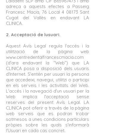
Laiadent SLP amb CIF B65967473 i amb
adreça a aquests efectes a Passeig
Francesc Macia, 76 Local 4 08173 Sant
Cugat del Vallès en endavant LA
CLINICA.
2. Acceptació de lusuari.
Aquest Avís Legal regula l'accés i la
utilització de la pàgina web
www.centredentalfrancescmacia.com
(d'ara endavant la “Web”) que LA
CLINICA posa a disposició dels usuaris
d'Internet. S'entén per usuari la persona
que accedeixi, navegui, utilitzi o participi
en els serveis i les activitats del Web.
L'accés i la navegació d'un usuari per la
Web implica l'acceptació sense
reserves del present Avís Legal. LA
CLINICA pot oferir a través de la pàgina
web serveis que es podran trobar
sotmesos a unes condicions particulars
pròpies sobre les quals s'informarà
l'Usuari en cada cas concret.