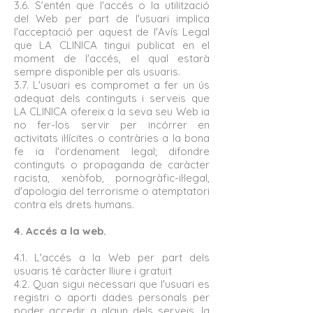
3.6. S'entén que l'accés o la utilització
del Web per part de l'usuari implica
l'acceptació per aquest de l'Avís Legal
que LA CLINICA tingui publicat en el
moment de l'accés, el qual estarà
sempre disponible per als usuaris.
3.7. L'usuari es compromet a fer un ús
adequat dels continguts i serveis que
LA CLINICA ofereix a la seva seu Web ia
no fer-los servir per incórrer en
activitats il·lícites o contràries a la bona
fe ia l'ordenament legal; difondre
continguts o propaganda de caràcter
racista, xenòfob, pornogràfic-il·legal,
d'apologia del terrorisme o atemptatori
contra els drets humans.
4. Accés a la web.
4.1. L'accés a la Web per part dels
usuaris té caràcter lliure i gratuït
4.2. Quan sigui necessari que l'usuari es
registri o aporti dades personals per
poder accedir a algun dels serveis, la