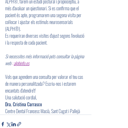
ALPH®, farem un estudi postural i propioceptiu, a 
més d'avaluar un qüestionari. Si es confirma que el 
pacient és apte, programarem una segona visita per 
col·locar i ajustar els estímuls neurosensorials 
(ALPH®).
Es requeriran diverses visites d'ajust segons l'evolució 
i la resposta de cada pacient.
Si
necessites
més
informació
pots
consultar
la
pàgina
web
:
alphinfo.es
Vols que agendem una consulta per valorar el teu cas 
de manera personalitzada? Escriu-nos i estarem 
encantats d'atendre't!
Una salutació cordial,
Dra. Cristina Carrasco
Centre Dental Francesc Macià, Sant Cugat i Pallejà