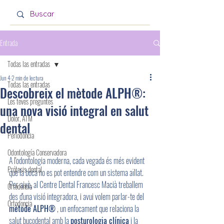
Entrada
Todas las entradas
Jun 4
2 min de lectura
Todas las entradas
Descobreix el mètode ALPH®:
Les teves preguntes
una nova visió integral en salut
Dolor, ATM
dental
Periodoncia
Odontología Conservadora
A l'odontologia moderna, cada vegada és més evident 
Prótesis dental
que la boca no es pot entendre com un sistema aïllat. 
Per això, al Centre Dental Francesc Macià treballem 
Ortodoncia
des d'una visió integradora, i avui volem parlar-te del 
Ortodoncia
mètode ALPH®
 , un enfocament que relaciona la 
salut bucodental amb la 
posturologia clínica
 i la 