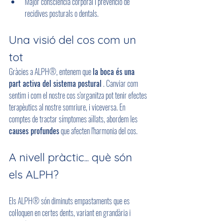
Major consciència corporal i prevenció de 
recidives posturals o dentals.
Una visió del cos com un 
tot
Gràcies a ALPH®, entenem que 
la boca és una 
part activa del sistema postural
 . Canviar com 
sentim i com el nostre cos s'organitza pot tenir efectes 
terapèutics al nostre somriure, i viceversa. En 
comptes de tractar símptomes aïllats, abordem les 
causes profundes
 que afecten l'harmonia del cos.
A nivell pràctic... què són 
els ALPH?
Els ALPH® són diminuts empastaments que es 
col·loquen en certes dents, variant en grandària i 