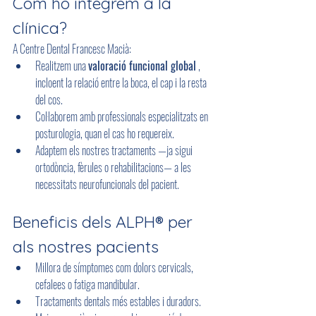
Com ho integrem a la 
clínica?
A Centre Dental Francesc Macià:
Realitzem una 
valoració funcional global
 , 
incloent la relació entre la boca, el cap i la resta 
del cos.
Col·laborem amb professionals especialitzats en 
posturologia, quan el cas ho requereix.
Adaptem els nostres tractaments —ja sigui 
ortodòncia, fèrules o rehabilitacions— a les 
necessitats neurofuncionals del pacient.
Beneficis dels ALPH® per 
als nostres pacients
Millora de símptomes com dolors cervicals, 
cefalees o fatiga mandibular.
Tractaments dentals més estables i duradors.