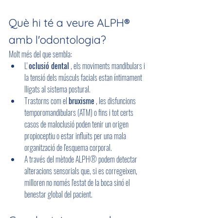
Què hi té a veure ALPH® 
amb l'odontologia?
Molt més del que sembla:
L' 
oclusió dental
 , els moviments mandibulars i 
la tensió dels músculs facials estan íntimament 
lligats al sistema postural.
Trastorns com el 
bruxisme
 , les disfuncions 
temporomandibulars (ATM) o fins i tot certs 
casos de maloclusió poden tenir un origen 
propioceptiu o estar influïts per una mala 
organització de l'esquema corporal.
A través del mètode ALPH® podem detectar 
alteracions sensorials que, si es corregeixen, 
milloren no només l'estat de la boca sinó el 
benestar global del pacient.