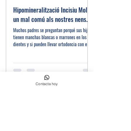
Hipomineralització Incisiu Molar,
un mal comú als nostres nens.
Muchos padres se preguntan porqué sus hijos
tienen manchas blancas o marrones en los
dientes y si pueden llevar ortodoncia con ellas.
Contacta hoy
CATEGORIES
Todas las entradas
(237)
237 entrades
Les teves preguntes
(5)
5 entrades
Dolor, ATM
(0)
0 entrades
Periodoncia
(3)
3 entrades
Odontología Conservadora
(7)
7 entrades