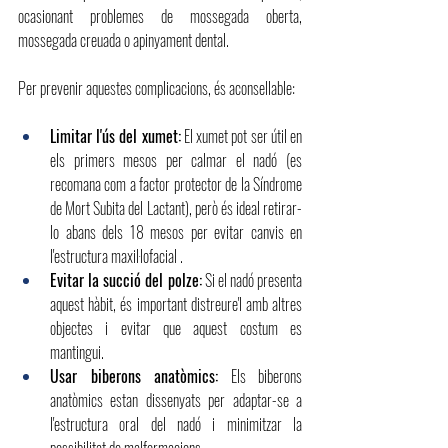
ocasionant problemes de mossegada oberta, 
mossegada creuada o apinyament dental.
Per prevenir aquestes complicacions, és aconsellable:
Limitar l'ús del xumet:
El xumet pot ser útil en 
els primers mesos per calmar el nadó (es 
recomana com a factor protector de la Síndrome 
de Mort Subita del Lactant), però és ideal retirar-
lo abans dels 18 mesos per evitar canvis en 
l'estructura maxil·lofacial .
Evitar la succió del polze:
Si el nadó presenta 
aquest hàbit, és important distreure'l amb altres 
objectes i evitar que aquest costum es 
mantingui.
Usar biberons anatòmics:
Els biberons 
anatòmics estan dissenyats per adaptar-se a 
l'estructura oral del nadó i minimitzar la 