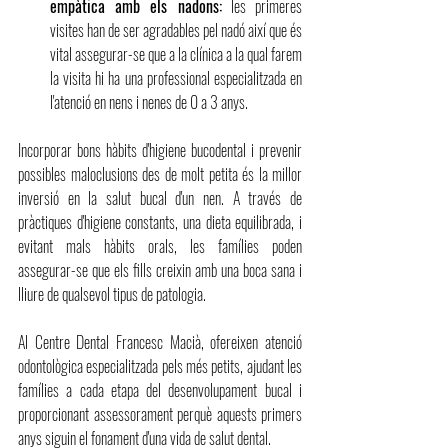
empàtica amb els nadons:
les primeres 
visites han de ser agradables pel nadó així que és 
vital assegurar-se que a la clínica a la qual farem 
la visita hi ha una professional especialitzada en 
l'atenció en nens i nenes de 0 a 3 anys.
Incorporar bons hàbits d'higiene bucodental i prevenir 
possibles maloclusions des de molt petita és la millor 
inversió en la salut bucal d'un nen. A través de 
pràctiques d'higiene constants, una dieta equilibrada, i 
evitant mals hàbits orals, les famílies poden 
assegurar-se que els fills creixin amb una boca sana i 
lliure de qualsevol tipus de patologia.
Al Centre Dental Francesc Macià, ofereixen atenció 
odontològica especialitzada pels més petits, ajudant les 
famílies a cada etapa del desenvolupament bucal i 
proporcionant assessorament perquè aquests primers 
anys siguin el fonament d'una vida de salut dental.