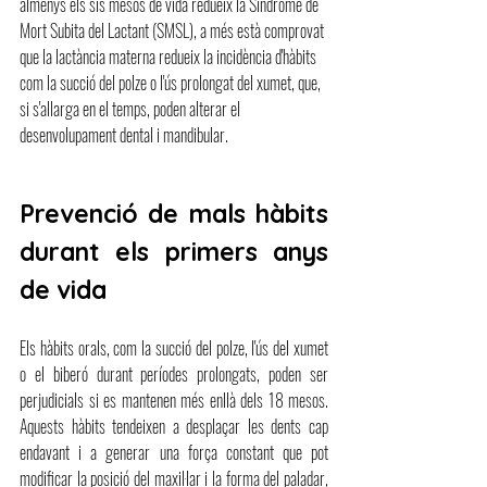
almenys els sis mesos de vida redueix la Síndrome de 
Mort Subita del Lactant (SMSL), a més està comprovat 
que la lactància materna redueix la incidència d'hàbits 
com la succió del polze o l'ús prolongat del xumet, que, 
si s'allarga en el temps, poden alterar el 
desenvolupament dental i mandibular.
Prevenció de mals hàbits 
durant els primers anys 
de vida
Els hàbits orals, com la succió del polze, l'ús del xumet 
o el biberó durant períodes prolongats, poden ser 
perjudicials si es mantenen més enllà dels 18 mesos. 
Aquests hàbits tendeixen a desplaçar les dents cap 
endavant i a generar una força constant que pot 
modificar la posició del maxil·lar i la forma del paladar, 