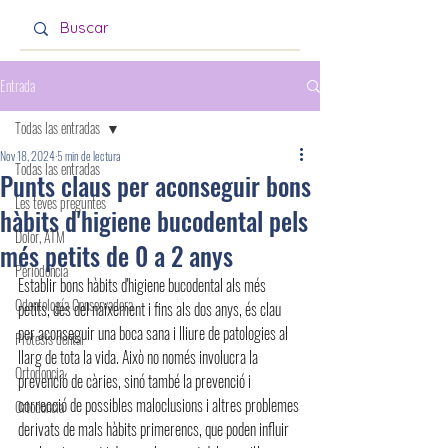
Entrada
Todas las entradas
Nov 18, 2024
5 min de lectura
Todas las entradas
Punts claus per aconseguir bons
Les teves preguntes
hàbits d'higiene bucodental pels
Dolor, ATM
més petits de 0 a 2 anys
Periodoncia
Establir bons hàbits d'higiene bucodental als més 
Odontología Conservadora
petits, des del naixement i fins als dos anys, és clau 
per aconseguir una boca sana i lliure de patologies al 
Prótesis dental
llarg de tota la vida. Això no només involucra la 
Ortodoncia
prevenció de càries, sinó també la prevenció i 
correcció de possibles maloclusions i altres problemes 
Ortodoncia
derivats de mals hàbits primerencs, que poden influir 