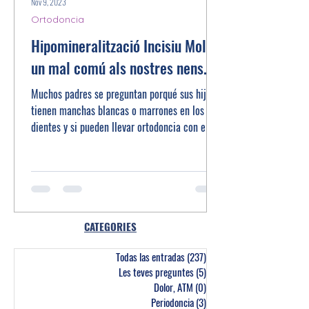
Nov 9, 2023
Ortodoncia
Hipomineralització Incisiu Molar,
un mal comú als nostres nens.
Muchos padres se preguntan porqué sus hijos
tienen manchas blancas o marrones en los
dientes y si pueden llevar ortodoncia con ellas.
CATEGORIES
Todas las entradas
(237)
237 entrades
Les teves preguntes
(5)
5 entrades
Dolor, ATM
(0)
0 entrades
Periodoncia
(3)
3 entrades