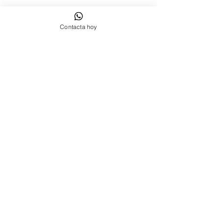
Horari:
Dilluns a dimecres de 09:00 a 20:00
Dijous: 9:00 a 14.00
Contacta hoy
Divendres: de 9:00 a 16:00
Contacta'ns Sant Cugat del Vallès