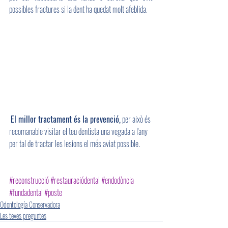
possibles fractures si la dent ha quedat molt afeblida. 
El millor tractament és la prevenció,
 per això és 
recomanable visitar el teu dentista una vegada a l'any 
per tal de tractar les lesions el més aviat possible.
#reconstrucció
#restauraciódental
#endodòncia
#fundadental
#poste
Odontología Conservadora
Les teves preguntes