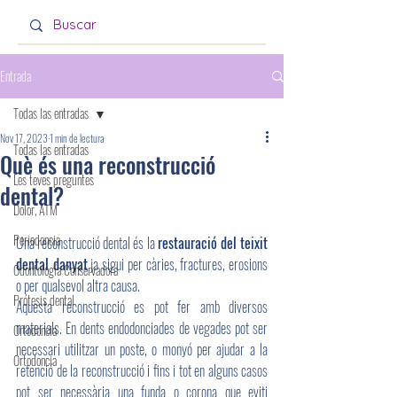
Entrada
Todas las entradas
Nov 17, 2023
1 min de lectura
Todas las entradas
Què és una reconstrucció
Les teves preguntes
dental?
Dolor, ATM
Periodoncia
Una reconstrucció dental és la 
restauració del teixit 
dental danyat
 ja sigui per càries, fractures, erosions 
Odontología Conservadora
o per qualsevol altra causa.
Prótesis dental
Aquesta reconstrucció es pot fer amb diversos 
materials. En dents endodonciades de vegades pot ser 
Ortodoncia
necessari utilitzar un poste, o monyó per ajudar a la 
Ortodoncia
retenció de la reconstrucció i fins i tot en alguns casos 
pot ser necessària una funda o corona que eviti 