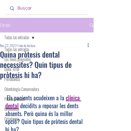
Entrada
Todas las entradas
Nov 22, 2023
1 min de lectura
Todas las entradas
Quina pròtesis dental
Les teves preguntes
necessites? Quin tipus de
Dolor, ATM
pròtesis hi ha?
Periodoncia
Odontología Conservadora
 Els pacients acudeixen a la 
clínica 
Prótesis dental
dental
 decidits a reposar les dents 
Ortodoncia
absents. Però quina és la millor 
Ortodoncia
opció? Quin tipus de pròtesis dental 
hi ha?