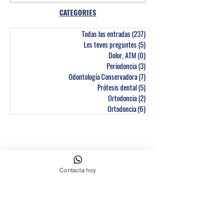
CATEGORIES
Todas las entradas
(237)
237 entrades
Les teves preguntes
(5)
5 entrades
Dolor, ATM
(0)
0 entrades
Periodoncia
(3)
3 entrades
Odontología Conservadora
(7)
7 entrades
Prótesis dental
(5)
5 entrades
Ortodoncia
(2)
2 entrades
Ortodoncia
(6)
6 entrades
Contacta hoy