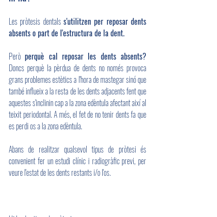
Les pròtesis dentals 
s'utilitzen per reposar dents 
absents o part de l'estructura de la dent. 
Però 
perquè cal reposar les dents absents?
Doncs perquè la pèrdua de dents no només provoca 
grans problemes estètics a l'hora de mastegar sinó que 
també influeix a la resta de les dents adjacents fent que 
aquestes s'inclinin cap a la zona edèntula afectant així al 
teixit periodontal. A més, el fet de no tenir dents fa que 
es perdi os a la zona edèntula.
Abans de realitzar qualsevol tipus de pròtesi és 
convenient fer un estudi clínic i radiogràfic previ, per 
veure l'estat de les dents restants i/o l'os.