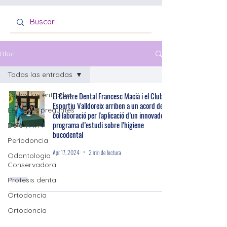
Bloc
Todas las entradas
Todas las entradas
El Centre Dental Francesc Macià i el Club
Esportiu Valldoreix arriben a un acord de
Les teves preguntes
col·laboració per l'aplicació d’un innovador
programa d’estudi sobre l’higiene
Dolor, ATM
bucodental
Periodoncia
Apr 17, 2024
2 min de lectura
Odontología
Conservadora
Prótesis dental
Ortodoncia
Ortodoncia