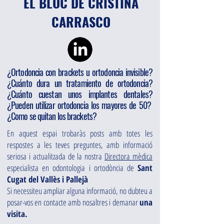
EL BLOC DE CRISTINA
CARRASCO
¿Ortodoncia con brackets u ortodoncia invisible?
¿Cuánto dura un tratamiento de ortodoncia?
¿Cuánto cuestan unos implantes dentales?
¿Pueden utilizar ortodoncia los mayores de 50?
¿Como se quitan los brackets?
En aquest espai trobaràs posts amb totes les
respostes a les teves preguntes, amb informació
seriosa i actualitzada de la nostra
Directora mèdica
especialista en odontologia i ortodòncia de
Sant
Cugat del Vallès i Pallejà
Si necessiteu ampliar alguna informació, no dubteu a
posar-vos en contacte amb nosaltres i demanar
una
visita.