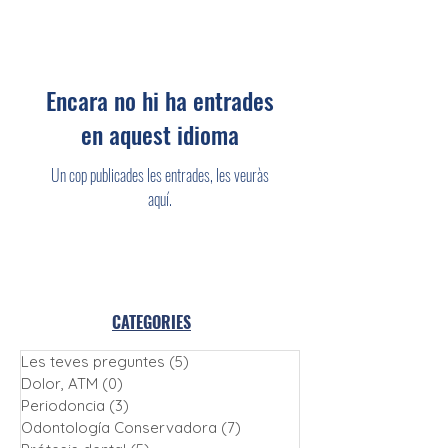
Encara no hi ha entrades
en aquest idioma
Un cop publicades les entrades, les veuràs
aquí.
CATEGORIES
Les teves preguntes
(5)
5 entrades
Dolor, ATM
(0)
0 entrades
Periodoncia
(3)
3 entrades
Odontología Conservadora
(7)
7 entrades