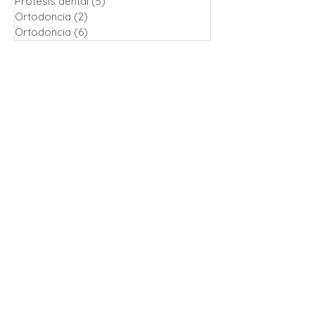
Prótesis dental
(5)
5 entrades
Ortodoncia
(2)
2 entrades
Ortodoncia
(6)
6 entrades