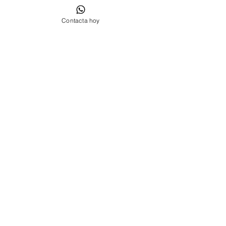
Contacta hoy
Contacta'ns Sant Cugat del Vallès
Galetes
Política de privadesa
Avís Legal
He llegit i accepto la política de