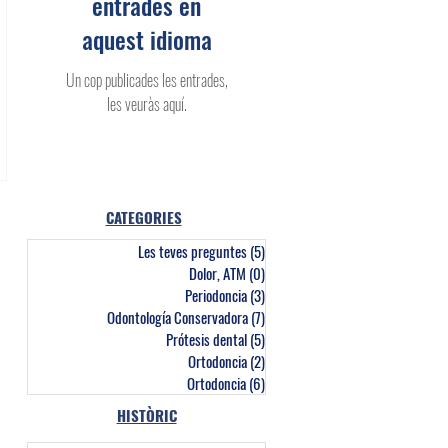
entrades en
aquest idioma
Un cop publicades les entrades,
les veuràs aquí.
CATEGORIES
Les teves preguntes
(5)
5 entrades
Dolor, ATM
(0)
0 entrades
Periodoncia
(3)
3 entrades
Odontología Conservadora
(7)
7 entrades
Prótesis dental
(5)
5 entrades
Ortodoncia
(2)
2 entrades
Ortodoncia
(6)
6 entrades
HISTÒRIC