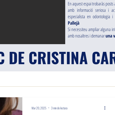
En aquest espai trobaràs posts 
amb informació seriosa i ac
especialista en odontologia 
Pallejà
Si necessiteu ampliar alguna i
amb nosaltres i demanar
una v
C DE CRISTINA C
Mar 20, 2025
3 min de lectura