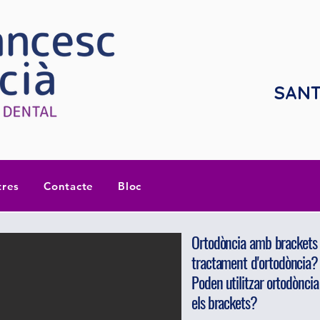
SANT
tres
Contacte
Bloc
Ortodòncia amb brackets 
tractament d'ortodòncia?
Poden utilitzar ortodònci
els brackets?