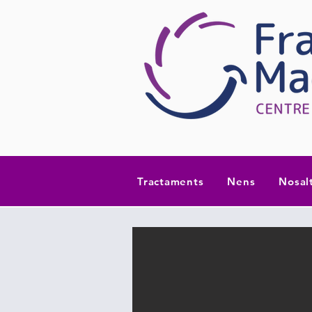
Tractaments
Nens
Nosal