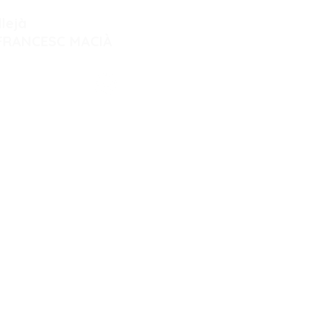
llejà
 FRANCESC MACIÀ
Bisbe, 3
òbil
: 628 28 31 82
entalfrancescmacia.com
 de 09:00 a 20:00
:00