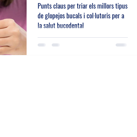
Punts claus per triar els millors tipus
de glopejos bucals i col·lutoris per a
la salut bucodental
Punts claus per triar els millors tipus d'esbandidas
bucals i col·lutoris per a la salut bucodental. Llegeix
l'article!